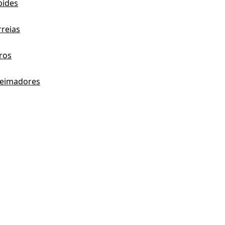
bides
rreias
tros
eimadores