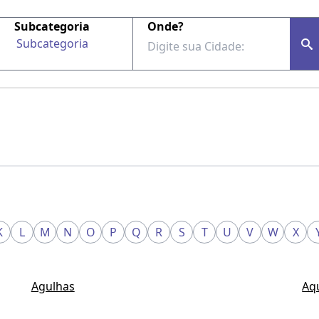
Subcategoria
Onde?
Subcategoria
K
L
M
N
O
P
Q
R
S
T
U
V
W
X
Agulhas
Aq