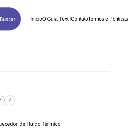
Buscar
Início
O Guia Têxtil
Contato
Termos e Políticas
Y
Z
uecedor de Fluído Térmico