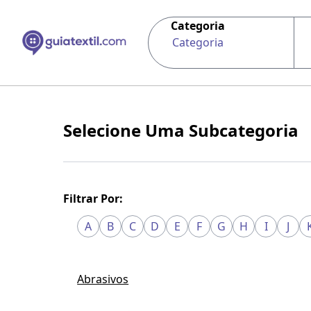
Categoria
Categoria
Selecione Uma Subcategoria
Filtrar Por:
A
B
C
D
E
F
G
H
I
J
Abrasivos