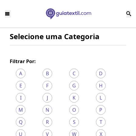
Selecione uma Categoria
Filtrar Por:
A
B
C
D
E
F
G
H
I
J
K
L
M
N
O
P
Q
R
S
T
U
V
W
X