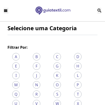
Selecione uma Categoria
Filtrar Por:
A
B
C
D
E
F
G
H
I
J
K
L
M
N
O
P
Q
R
S
T
U
V
W
X