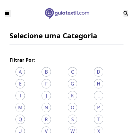
Selecione uma Categoria
Filtrar Por:
A
B
C
D
E
F
G
H
I
J
K
L
M
N
O
P
Q
R
S
T
U
V
W
X