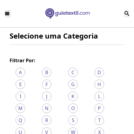
Selecione uma Categoria
Filtrar Por:
A
B
C
D
E
F
G
H
I
J
K
L
M
N
O
P
Q
R
S
T
U
V
W
X