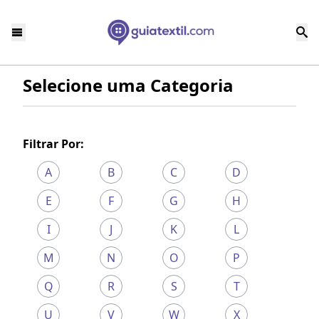
Selecione uma Categoria
Filtrar Por:
A
B
C
D
E
F
G
H
I
J
K
L
M
N
O
P
Q
R
S
T
U
V
W
X