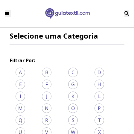
Selecione uma Categoria
Filtrar Por:
A
B
C
D
E
F
G
H
I
J
K
L
M
N
O
P
Q
R
S
T
U
V
W
X