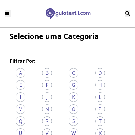
Selecione uma Categoria
Filtrar Por:
A
B
C
D
E
F
G
H
I
J
K
L
M
N
O
P
Q
R
S
T
U
V
W
X