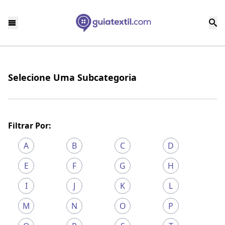
Selecione Uma Subcategoria
Filtrar Por:
A
B
C
D
E
F
G
H
I
J
K
L
M
N
O
P