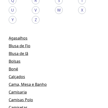
Q
R
S
T
U
V
W
X
Y
Z
Agasalhos
Blusa de Fio
Blusa de lã
Bolsas
Boné
Calçados
Cama, Mesa e Banho
Camisaria
Camisas Polo
Camisetas