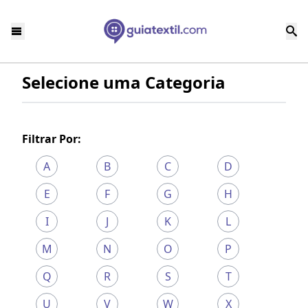
Selecione uma Categoria
Filtrar Por:
A
B
C
D
E
F
G
H
I
J
K
L
M
N
O
P
Q
R
S
T
U
V
W
X