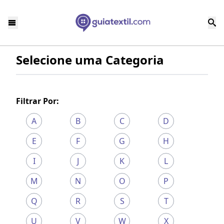
Selecione uma Categoria
Filtrar Por:
A
B
C
D
E
F
G
H
I
J
K
L
M
N
O
P
Q
R
S
T
U
V
W
X