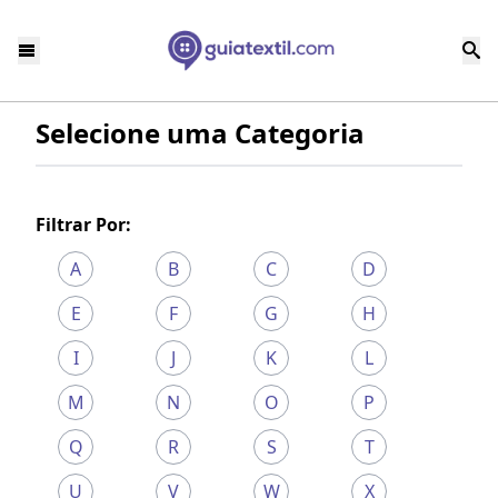
Selecione uma Categoria
Filtrar Por:
A
B
C
D
E
F
G
H
I
J
K
L
M
N
O
P
Q
R
S
T
U
V
W
X