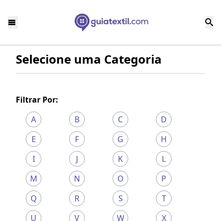
Selecione uma Categoria
Filtrar Por:
A
B
C
D
E
F
G
H
I
J
K
L
M
N
O
P
Q
R
S
T
U
V
W
X