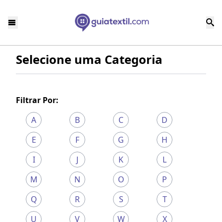
Selecione uma Categoria
Filtrar Por:
A
B
C
D
E
F
G
H
I
J
K
L
M
N
O
P
Q
R
S
T
U
V
W
X