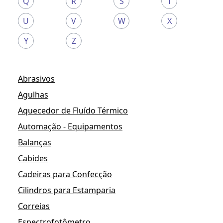
Q
R
S
T
U
V
W
X
Y
Z
Abrasivos
Agulhas
Aquecedor de Fluído Térmico
Automação - Equipamentos
Balanças
Cabides
Cadeiras para Confecção
Cilindros para Estamparia
Correias
Espectrofotômetro