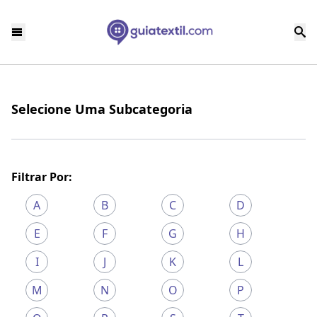
Selecione Uma Subcategoria
Filtrar Por:
A
B
C
D
E
F
G
H
I
J
K
L
M
N
O
P