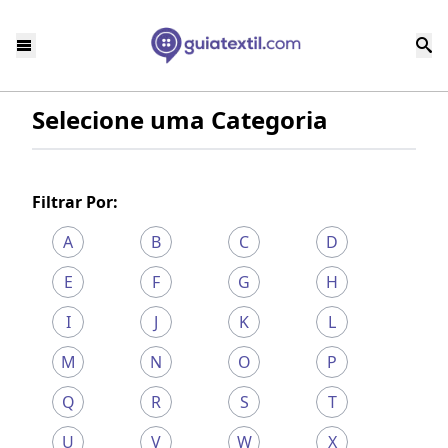
Selecione uma Categoria
Filtrar Por:
A
B
C
D
E
F
G
H
I
J
K
L
M
N
O
P
Q
R
S
T
U
V
W
X