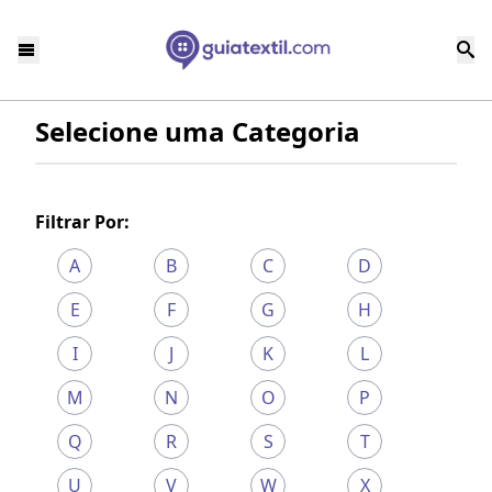
Selecione uma Categoria
Filtrar Por:
A
B
C
D
E
F
G
H
I
J
K
L
M
N
O
P
Q
R
S
T
U
V
W
X