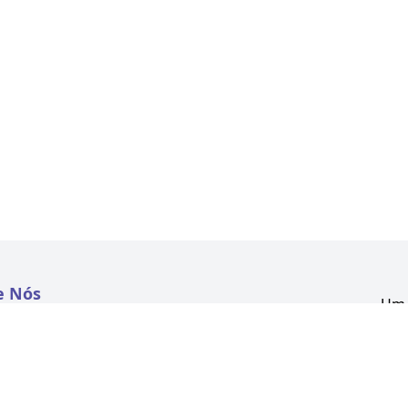
e Nós
Um 
atextil.com
CNP
Aven
to
Kon
 e Políticas