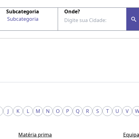
Subcategoria
Onde?
Subcategoria
J
K
L
M
N
O
P
Q
R
S
T
U
V
Matéria prima
Equipa