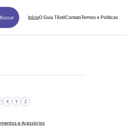
Buscar
Início
O Guia Têxtil
Contato
Termos e Políticas
W
X
Y
Z
mentos e Acessórios