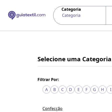
Categoria
Categoria
Selecione uma Categoria
Filtrar Por:
A
B
C
D
E
F
G
H
I
Confecção