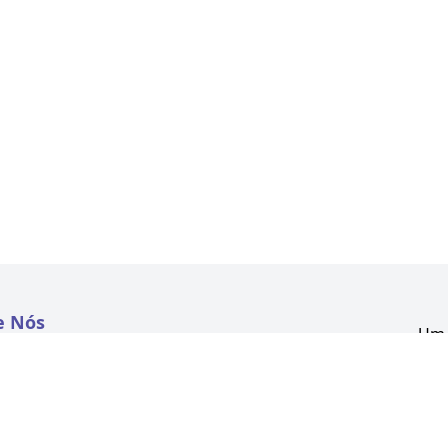
e Nós
Um 
atextil.com
CNP
Aven
to
Kon
 e Políticas