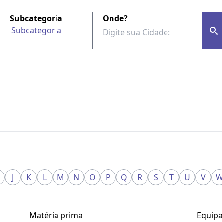
Subcategoria
Onde?
Subcategoria
J
K
L
M
N
O
P
Q
R
S
T
U
V
Matéria prima
Equipa