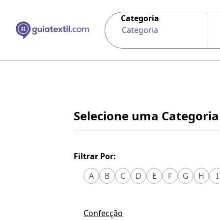
Categoria
Categoria
Selecione uma Categoria
Filtrar Por:
A
B
C
D
E
F
G
H
I
Confecção