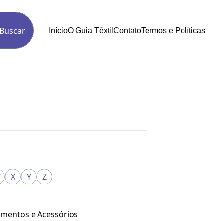
Buscar
Início
O Guia Têxtil
Contato
Termos e Políticas
W
X
Y
Z
mentos e Acessórios