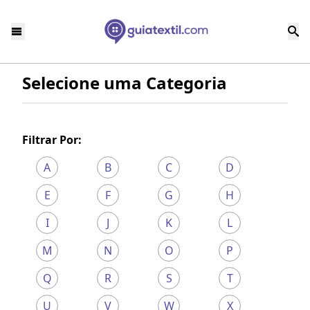
Selecione uma Categoria
Filtrar Por:
A
B
C
D
E
F
G
H
I
J
K
L
M
N
O
P
Q
R
S
T
U
V
W
X