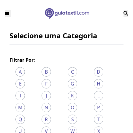
Selecione uma Categoria
Filtrar Por:
A
B
C
D
E
F
G
H
I
J
K
L
M
N
O
P
Q
R
S
T
U
V
W
X