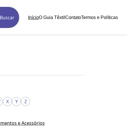
Buscar
Início
O Guia Têxtil
Contato
Termos e Políticas
W
X
Y
Z
mentos e Acessórios