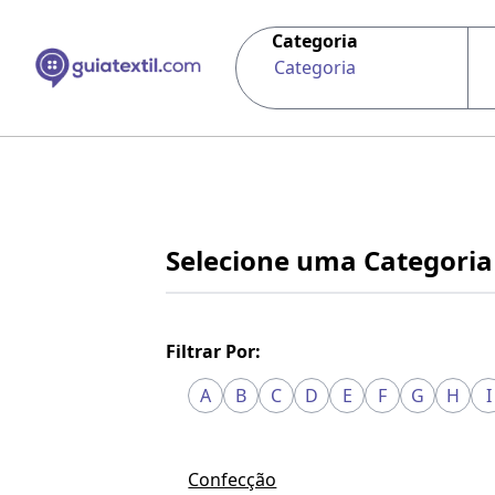
Categoria
Categoria
Selecione uma Categoria
Filtrar Por:
A
B
C
D
E
F
G
H
I
Confecção