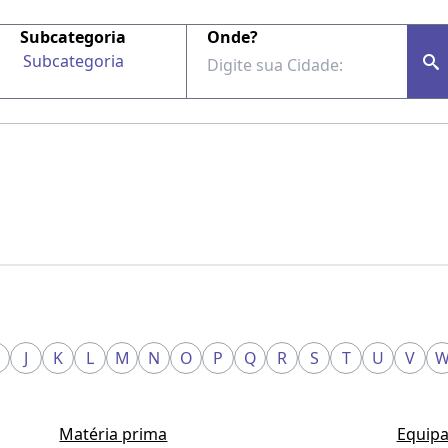
Subcategoria
Onde?
Subcategoria
J
K
L
M
N
O
P
Q
R
S
T
U
V
Matéria prima
Equipa