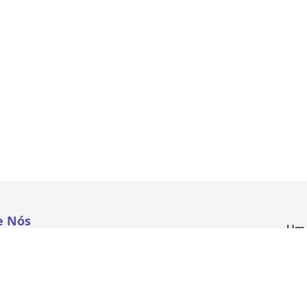
e Nós
Um 
atextil.com
CNP
Aven
to
Kon
 e Políticas