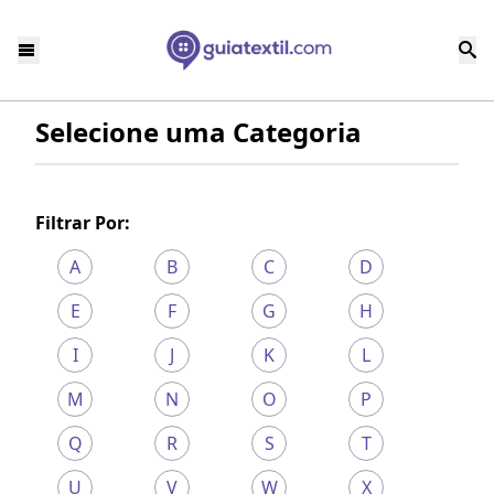
Selecione uma Categoria
Filtrar Por:
A
B
C
D
E
F
G
H
I
J
K
L
M
N
O
P
Q
R
S
T
U
V
W
X