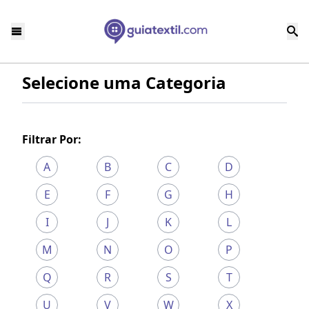
Selecione uma Categoria
Filtrar Por:
A
B
C
D
E
F
G
H
I
J
K
L
M
N
O
P
Q
R
S
T
U
V
W
X