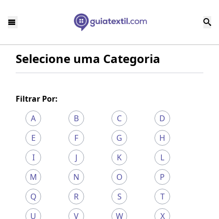
Selecione uma Categoria
Filtrar Por:
A
B
C
D
E
F
G
H
I
J
K
L
M
N
O
P
Q
R
S
T
U
V
W
X