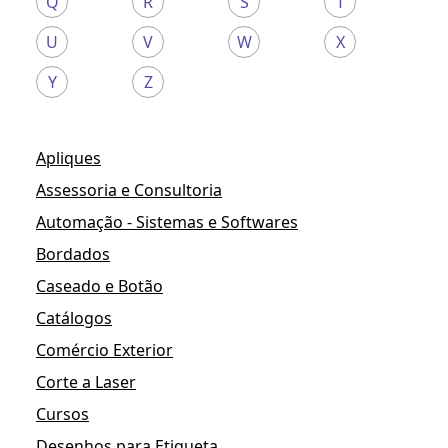
Q
R
S
T
U
V
W
X
Y
Z
Apliques
Assessoria e Consultoria
Automação - Sistemas e Softwares
Bordados
Caseado e Botão
Catálogos
Comércio Exterior
Corte a Laser
Cursos
Desenhos para Etiqueta