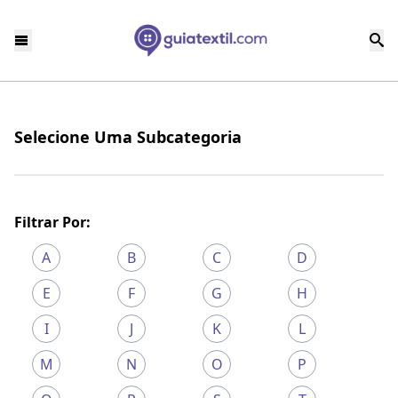
Selecione Uma Subcategoria
Filtrar Por:
A
B
C
D
E
F
G
H
I
J
K
L
M
N
O
P