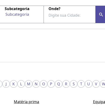
Subcategoria
Onde?
Subcategoria
J
K
L
M
N
O
P
Q
R
S
T
U
V
Matéria prima
Equipa