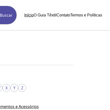
Buscar
Início
O Guia Têxtil
Contato
Termos e Políticas
W
X
Y
Z
mentos e Acessórios