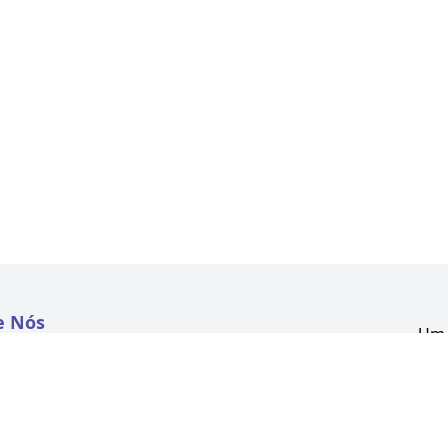
e Nós
Um 
atextil.com
CNP
Aven
to
Kon
 e Políticas