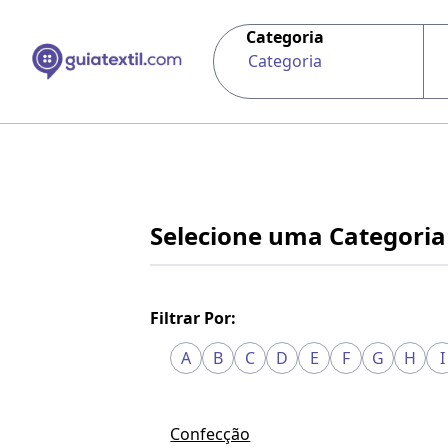
Categoria
Categoria
Selecione uma Categoria
Filtrar Por:
A
B
C
D
E
F
G
H
I
Confecção