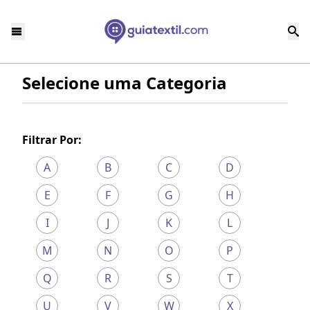
Selecione uma Categoria
Filtrar Por:
A
B
C
D
E
F
G
H
I
J
K
L
M
N
O
P
Q
R
S
T
U
V
W
X