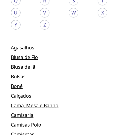
Q
R
S
T
U
V
W
X
Y
Z
Agasalhos
Blusa de Fio
Blusa de lã
Bolsas
Boné
Calçados
Cama, Mesa e Banho
Camisaria
Camisas Polo
Camisetas