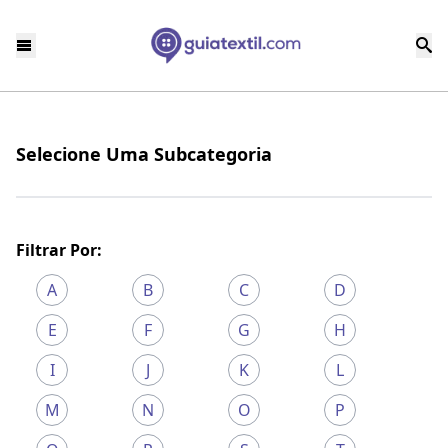
Selecione Uma Subcategoria
Filtrar Por:
A
B
C
D
E
F
G
H
I
J
K
L
M
N
O
P