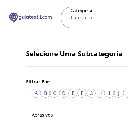
Categoria
Categoria
Selecione Uma Subcategoria
Filtrar Por:
A
B
C
D
E
F
G
H
I
J
Abrasivos