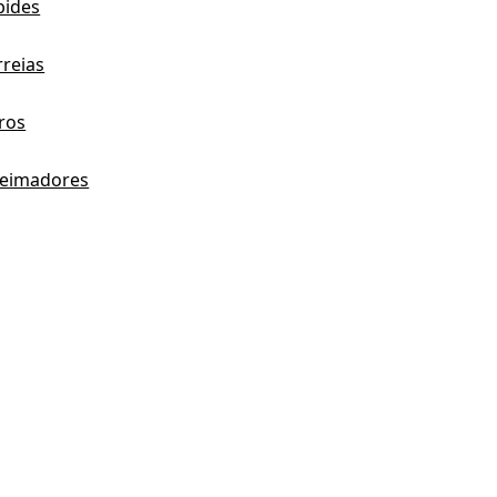
bides
rreias
tros
eimadores