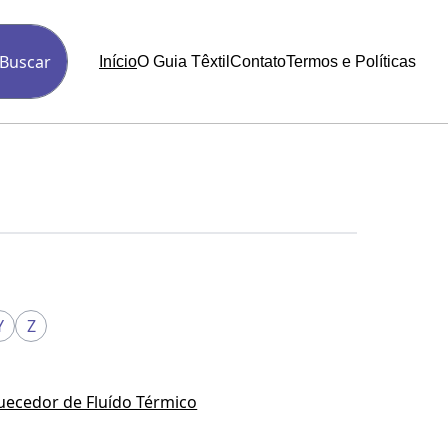
Buscar
Início
O Guia Têxtil
Contato
Termos e Políticas
Y
Z
uecedor de Fluído Térmico