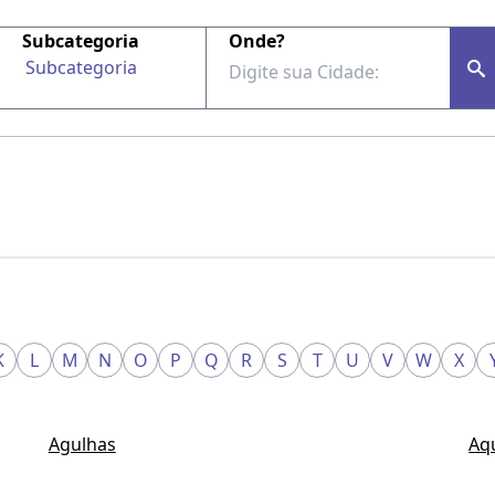
Subcategoria
Onde?
Subcategoria
K
L
M
N
O
P
Q
R
S
T
U
V
W
X
Agulhas
Aq