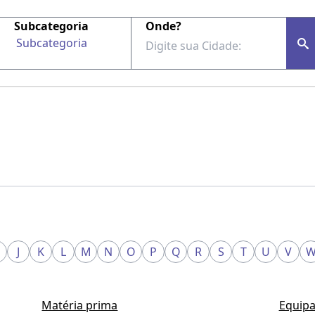
Subcategoria
Onde?
Subcategoria
J
K
L
M
N
O
P
Q
R
S
T
U
V
Matéria prima
Equipa