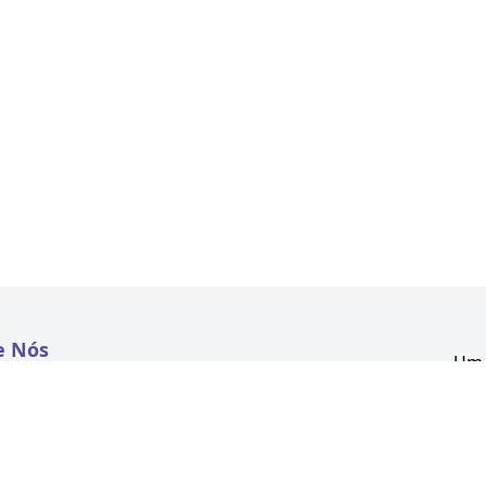
e Nós
Um 
atextil.com
CNP
Aven
to
Kon
 e Políticas