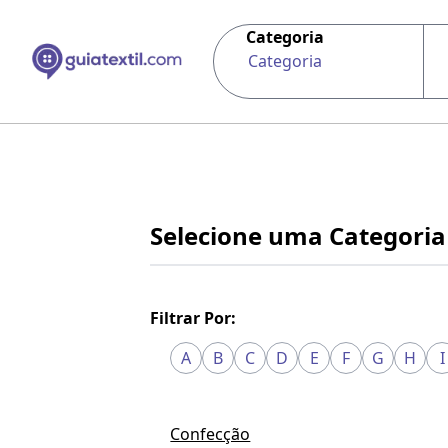
Categoria
Categoria
Selecione uma Categoria
Filtrar Por:
A
B
C
D
E
F
G
H
I
Confecção