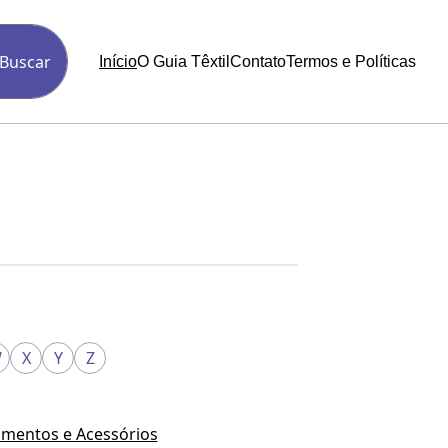
Buscar
Início
O Guia Têxtil
Contato
Termos e Políticas
W
X
Y
Z
mentos e Acessórios