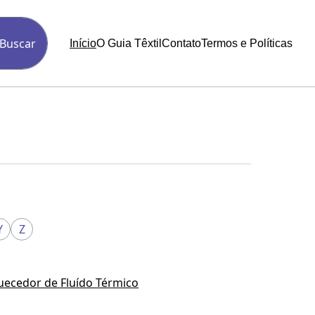
Buscar
Início
O Guia Têxtil
Contato
Termos e Políticas
Y
Z
uecedor de Fluído Térmico