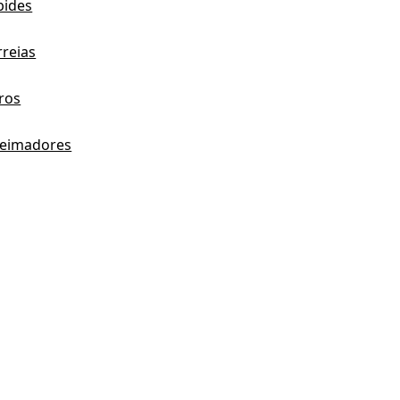
bides
rreias
tros
eimadores