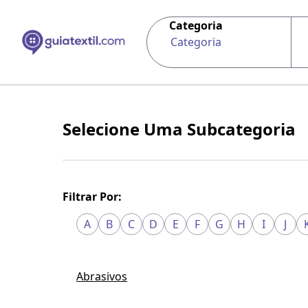
Categoria
Categoria
Selecione Uma Subcategoria
Filtrar Por:
A
B
C
D
E
F
G
H
I
J
Abrasivos