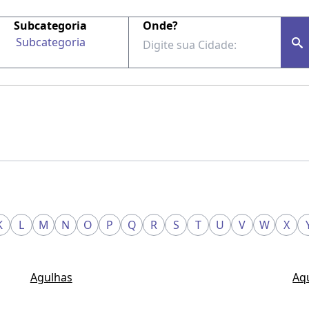
Subcategoria
Onde?
Subcategoria
K
L
M
N
O
P
Q
R
S
T
U
V
W
X
Agulhas
Aq