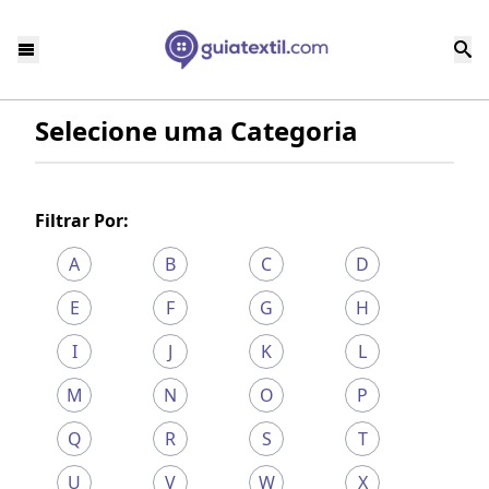
Selecione uma Categoria
Filtrar Por:
A
B
C
D
E
F
G
H
I
J
K
L
M
N
O
P
Q
R
S
T
U
V
W
X