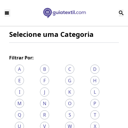
Selecione uma Categoria
Filtrar Por:
A
B
C
D
E
F
G
H
I
J
K
L
M
N
O
P
Q
R
S
T
U
V
W
X