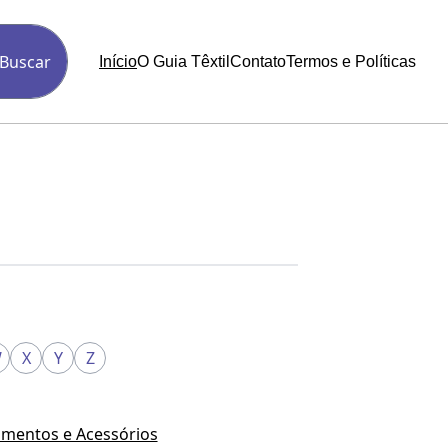
Buscar
Início
O Guia Têxtil
Contato
Termos e Políticas
W
X
Y
Z
mentos e Acessórios