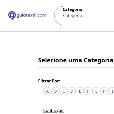
Categoria
Categoria
Selecione uma Categoria
Filtrar Por:
A
B
C
D
E
F
G
H
I
Confecção