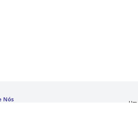
e Nós
Um 
atextil.com
CNP
Aven
to
Kon
 e Políticas