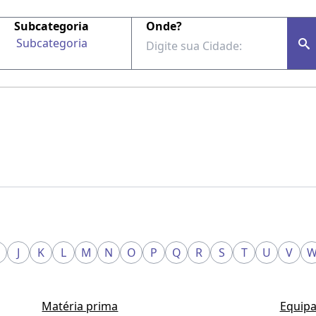
Subcategoria
Onde?
Subcategoria
J
K
L
M
N
O
P
Q
R
S
T
U
V
Matéria prima
Equipa