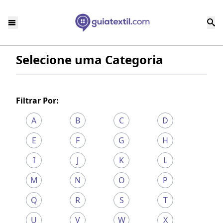
Selecione uma Categoria
Filtrar Por:
A
B
C
D
E
F
G
H
I
J
K
L
M
N
O
P
Q
R
S
T
U
V
W
X