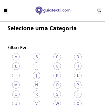
Selecione uma Categoria
Filtrar Por:
A
B
C
D
E
F
G
H
I
J
K
L
M
N
O
P
Q
R
S
T
U
V
W
X