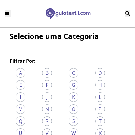
Selecione uma Categoria
Filtrar Por:
A
B
C
D
E
F
G
H
I
J
K
L
M
N
O
P
Q
R
S
T
U
V
W
X