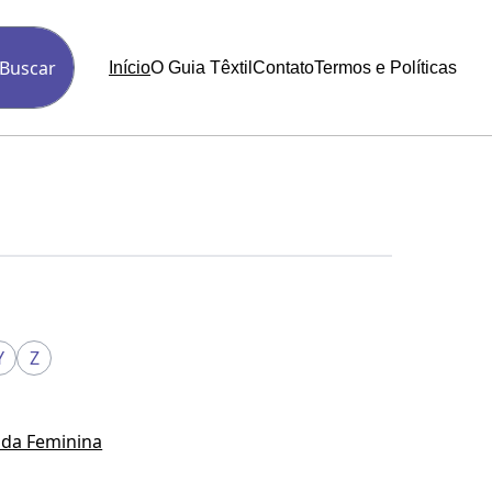
Buscar
Início
O Guia Têxtil
Contato
Termos e Políticas
Y
Z
da Feminina