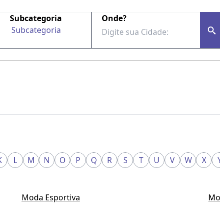
Subcategoria
Onde?
Subcategoria
K
L
M
N
O
P
Q
R
S
T
U
V
W
X
Moda Esportiva
Mo