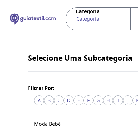
Categoria
Categoria
Selecione Uma Subcategoria
Filtrar Por:
A
B
C
D
E
F
G
H
I
J
Moda Bebê