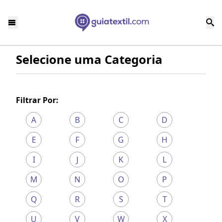
Selecione uma Categoria
Filtrar Por:
A
B
C
D
E
F
G
H
I
J
K
L
M
N
O
P
Q
R
S
T
U
V
W
X