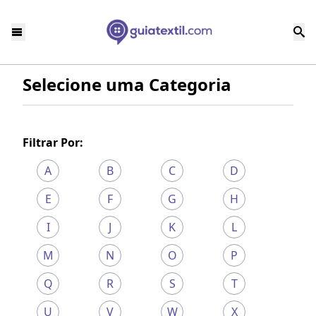
Selecione uma Categoria
Filtrar Por:
A
B
C
D
E
F
G
H
I
J
K
L
M
N
O
P
Q
R
S
T
U
V
W
X