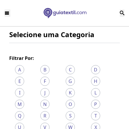
Selecione uma Categoria
Filtrar Por:
A
B
C
D
E
F
G
H
I
J
K
L
M
N
O
P
Q
R
S
T
U
V
W
X