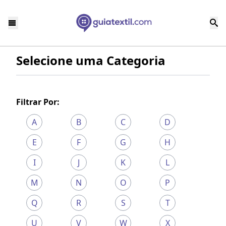
Selecione uma Categoria
Filtrar Por:
A
B
C
D
E
F
G
H
I
J
K
L
M
N
O
P
Q
R
S
T
U
V
W
X