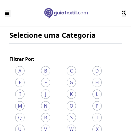
Selecione uma Categoria
Filtrar Por:
A
B
C
D
E
F
G
H
I
J
K
L
M
N
O
P
Q
R
S
T
U
V
W
X