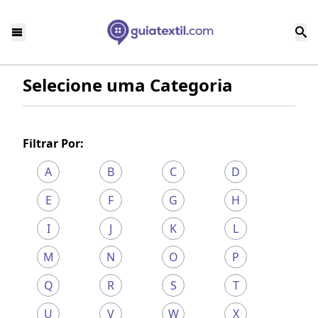
Selecione uma Categoria
Filtrar Por:
A
B
C
D
E
F
G
H
I
J
K
L
M
N
O
P
Q
R
S
T
U
V
W
X