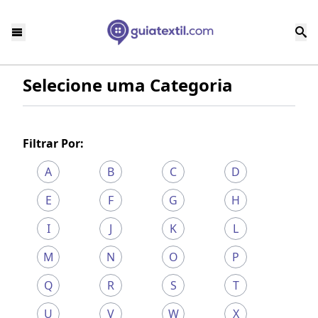
Selecione uma Categoria
Filtrar Por:
A
B
C
D
E
F
G
H
I
J
K
L
M
N
O
P
Q
R
S
T
U
V
W
X