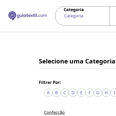
Categoria
Categoria
Selecione uma Categoria
Filtrar Por:
A
B
C
D
E
F
G
H
I
Confecção