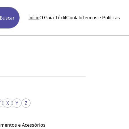
Buscar
Início
O Guia Têxtil
Contato
Termos e Políticas
W
X
Y
Z
mentos e Acessórios