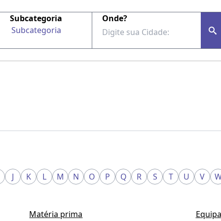
Subcategoria
Onde?
Subcategoria
J
K
L
M
N
O
P
Q
R
S
T
U
V
Matéria prima
Equipa