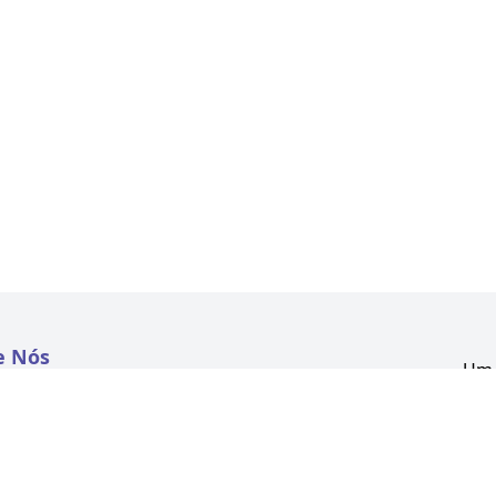
e Nós
Um 
atextil.com
CNP
Aven
to
Kon
 e Políticas