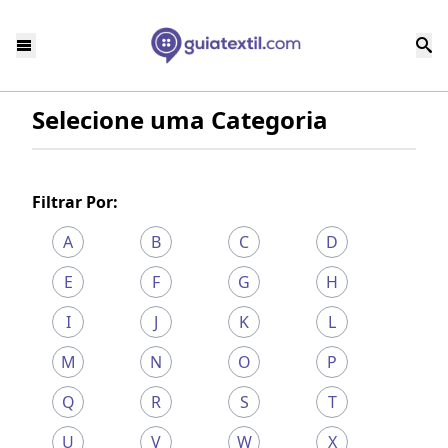
Selecione uma Categoria
Filtrar Por:
A
B
C
D
E
F
G
H
I
J
K
L
M
N
O
P
Q
R
S
T
U
V
W
X