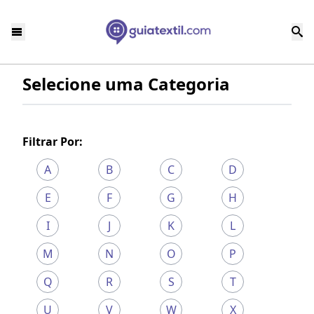
Selecione uma Categoria
Filtrar Por:
A
B
C
D
E
F
G
H
I
J
K
L
M
N
O
P
Q
R
S
T
U
V
W
X