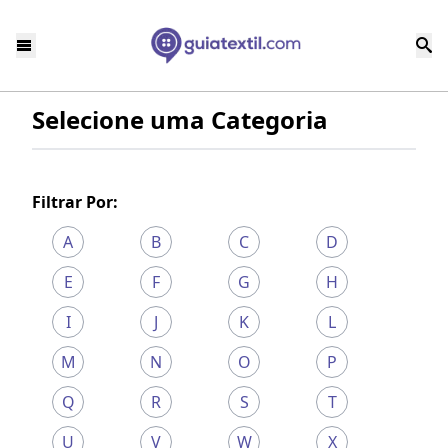
Selecione uma Categoria
Filtrar Por:
A
B
C
D
E
F
G
H
I
J
K
L
M
N
O
P
Q
R
S
T
U
V
W
X